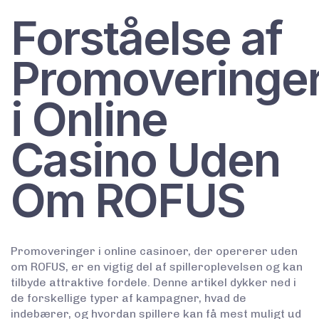
Forståelse af
Promoveringe
i Online
Casino Uden
Om ROFUS
Promoveringer i online casinoer, der opererer uden
om ROFUS, er en vigtig del af spilleroplevelsen og kan
tilbyde attraktive fordele. Denne artikel dykker ned i
de forskellige typer af kampagner, hvad de
indebærer, og hvordan spillere kan få mest muligt ud