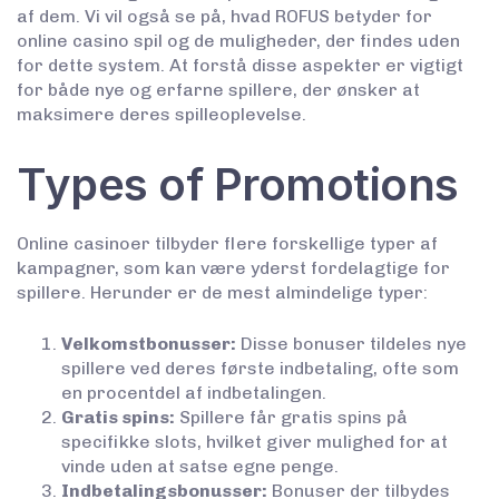
af dem. Vi vil også se på, hvad ROFUS betyder for
online casino spil og de muligheder, der findes uden
for dette system. At forstå disse aspekter er vigtigt
for både nye og erfarne spillere, der ønsker at
maksimere deres spilleoplevelse.
Types of Promotions
Online casinoer tilbyder flere forskellige typer af
kampagner, som kan være yderst fordelagtige for
spillere. Herunder er de mest almindelige typer:
Velkomstbonusser:
Disse bonuser tildeles nye
spillere ved deres første indbetaling, ofte som
en procentdel af indbetalingen.
Gratis spins:
Spillere får gratis spins på
specifikke slots, hvilket giver mulighed for at
vinde uden at satse egne penge.
Indbetalingsbonusser:
Bonuser der tilbydes