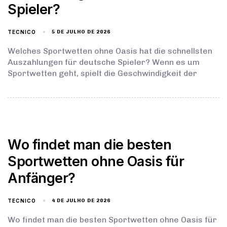
Spieler?
TECNICO
5 DE JULHO DE 2026
Welches Sportwetten ohne Oasis hat die schnellsten
Auszahlungen für deutsche Spieler? Wenn es um
Sportwetten geht, spielt die Geschwindigkeit der
Wo findet man die besten
Sportwetten ohne Oasis für
Anfänger?
TECNICO
4 DE JULHO DE 2026
Wo findet man die besten Sportwetten ohne Oasis für