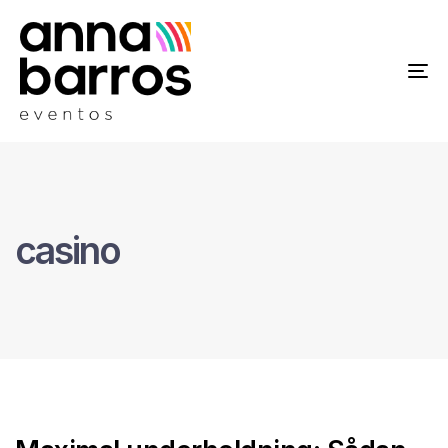
To
na
casino