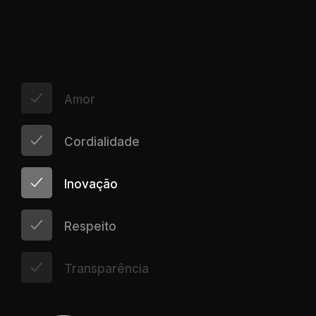
Amor
Cordialidade
Inovação
Respeito
Transparência