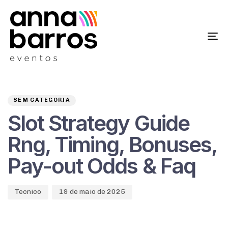
To
na
Author
Published
PUBLISHED
on:
IN:
SEM CATEGORIA
Slot Strategy Guide
Rng, Timing, Bonuses,
Pay-out Odds & Faq
Tecnico
19 de maio de 2025