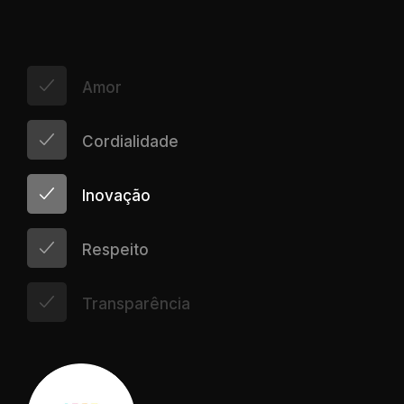
Amor
Cordialidade
Inovação
Respeito
Transparência